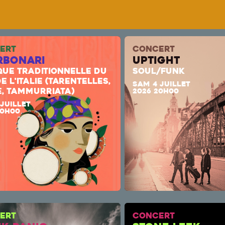
ERT
CONCERT
rbonari
uptight
QUE TRADITIONNELLE DU
SOUL/FUNK
E L'ITALIE (TARENTELLES,
SAM 4 JUILLET
E, TAMMURRIATA)
2026 20H00
 JUILLET
20H00
ERT
CONCERT