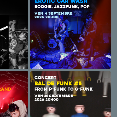
EROTIC CAR WASH
BOOGIE, JAZZFUNK, POP
VEN 4 SEPTEMBRE
2026 20H00
CONCERT
BAL DE FUNK #5
RAND
FROM P-FUNK TO G-FUNK
VEN 11 SEPTEMBRE
2026 20H00