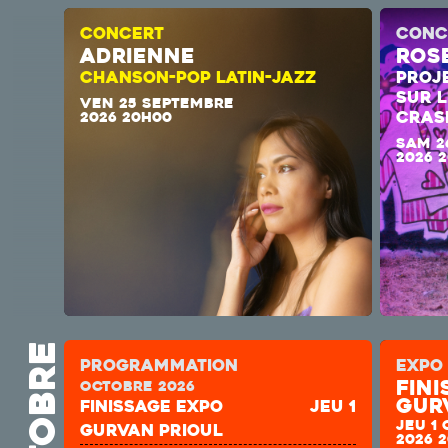
CONCERT
CONC
ADRIENNE
Ros
CHANSON-POP LATIN-JAZZ
PROJ
SUR L
VEN 25 SEPTEMBRE
CRASH
2026 20H00
SAM 2
2026 
octobre
Programmation
EXPO
Fin
octobre 2026
Gur
Finissage expo
jeu 1
JEU 1
Gurvan prioul
2026 