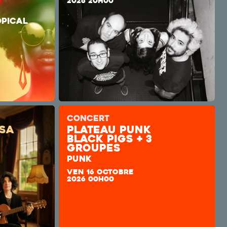
UCHO !
2026 20H00
SET)
PICAL
CONCERT
sa
plateau punk
Black Pigs + 3
groupes
PUNK
VEN 16 OCTOBRE
2026 00H00