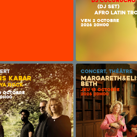
DJ CUCUR
(DJ 
AFRO LATIN TRO
VEN 2 OCTOBRE
2026 20H00
ERT
CONCERT, THÉÂTRE
NS KABAR
Margareth&Eli
beth
YA ROCK
JEU 15 OCTOBRE
0 OCTOBRE
2026 20H00
20H00