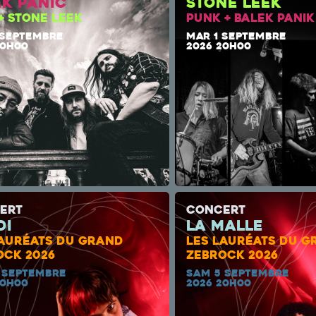
ek Panic
Stone Leek
+ STONE LEEK
PUNK + BALEK PANIK
 SEPTEMBRE
MAR 1 SEPTEMBRE
20H00
2026 20H00
ERT
CONCERT
di
la malle
LAURÉATS DU GRAND
LES LAURÉATS DU G
OCK 2026
ZEBROCK 2026
 SEPTEMBRE
SAM 5 SEPTEMBRE
20H00
2026 20H00