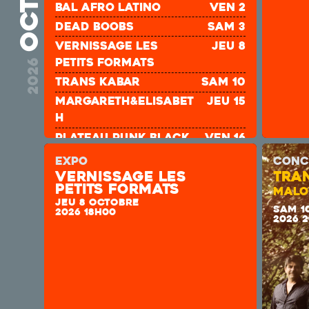
bal afro latino
ven 2
DEAD BOOBS
sam 3
Vernissage les
jeu 8
petits formats
2026
TRANS KABAR
sam 10
Margareth&Elisabet
jeu 15
h
plateau punk Black
ven 16
Pigs + 3 groupes
EXPO
CONC
JIMMY KOLOSSNOH
sam 17
Vernissage les
TRA
petits formats
MALO
ÉTAGE 70
ven 23
JEU 8 OCTOBRE
SAM 1
BALAPHONICS
ven 30
2026 18H00
2026 
SOAD
sam 31