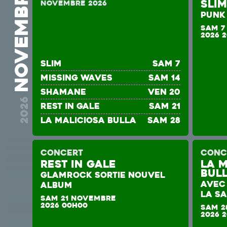
novembre
Sli
novembre 2026
PUNK
SAM 7
2026 
Slim
sam 7
MISSING WAVES
sam 14
SHAMANE
ven 20
2026
REST IN GALE
sam 21
La Maliciosa Bulla
sam 28
CONCERT
CONC
REST IN GALE
La 
Bul
GLAMROCK SORTIE NOUVEL
AVEC 
ALBUM
LA S
SAM 21 NOVEMBRE
2026 00H00
SAM 2
2026 