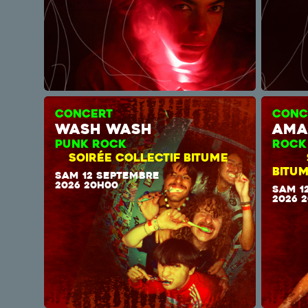
CONCERT
CONC
wash wash
ama
PUNK ROCK
RO
SOIRÉE COLLECTIF BITUME
BITU
SAM 12 SEPTEMBRE
2026 20H00
SAM 1
2026 