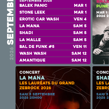
septembre
Bal
septembre 2026
Balek Panic
mar 1
PUNK
Stone Leek
mar 1
MAR 1
2026 
EROTIC CAR WASH
ven 4
La Mana
sam 5
Shadi
sam 5
la malle
sam 5
BAL DE FUNK #5
ven 11
2026
wash wash
sam 12
amantique
sam 12
mpam
sam 12
CONCERT
CONC
Lotfi Attar
jeu 24
La Mana
Sha
ADRIENNE
ven 25
LES LAURÉATS DU GRAND
LES 
Rose Béton
sam 26
ZEBROCK 2026
ZEBR
SAM 5 SEPTEMBRE
SAM 5
CRASH TEST
sam 26
2026 20H00
2026 
AGNÈS ET LENNY
sam 26