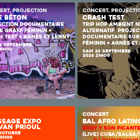
ERT, PROJECTION
CONCERT, PROJECTI
e Béton
CRASH TEST
ECTION DOCUMENTAIRE
TRIP HOP AMBIENT
N
E GRAFF FÉMININ +
ALTERNATIF
PROJEC
 TEST + AGNÈS ET LENNY
DOCUMENTAIRE SUR
FÉMININ + AGNÈS ET
6 SEPTEMBRE
20H00
SAM 26 SEPTEMBRE
2026 21H00
CONCERT
issage expo
bal afro latin
van prioul
EDDY Y SON PICANT
 OCTOBRE
(LIVE) CUBA/SA
20H00