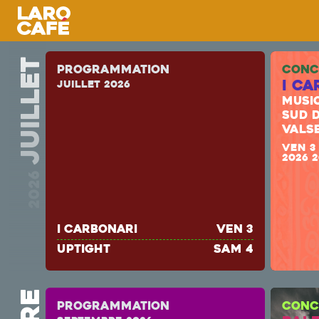
juillet
Programmation
CONC
I Ca
juillet 2026
MUSI
SUD D
VALS
VEN 3
2026 
2026
I Carbonari
ven 3
uptight
sam 4
Programmation
CONC