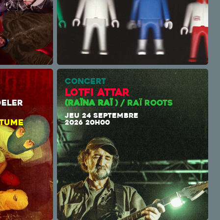
CONCERT
Lotfi Attar
MODELER
(RAÏNA RAÏ
) / RAÏ ROOTS
UNK
JEU 24 SEPTEMBRE
ITUME
2026 20H00