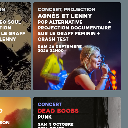
ON
CONCERT, PROJECTION
AGNÈS ET LENNY
EO SOUL
POP ALTERNATIVE
+
TION
PROJECTION DOCUMENTAIRE
 LE GRAFF
SUR LE GRAFF FÉMININ +
 LENNY
CRASH TEST
SAM 26 SEPTEMBRE
2026 22H00
CONCERT
o
DEAD BOOBS
E
PUNK
LSA/SON
SAM 3 OCTOBRE