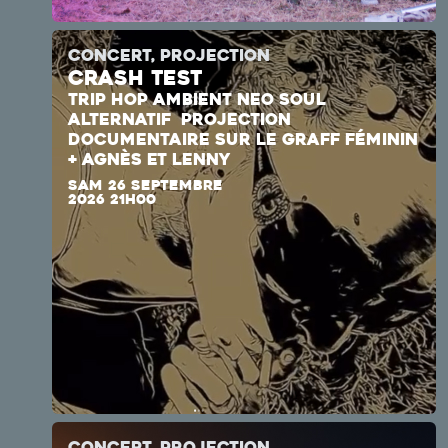
CONCERT, PROJECTION
CRASH TEST
TRIP HOP AMBIENT
NEO SOUL
ALTERNATIF
PROJECTION
DOCUMENTAIRE SUR LE GRAFF FÉMININ
+ AGNÈS ET LENNY
SAM 26 SEPTEMBRE
2026 21H00
CONCERT, PROJECTION