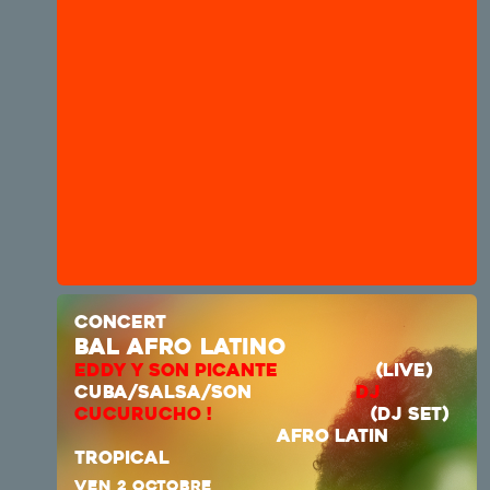
CONCERT
bal afro latino
EDDY Y SON PICANTE
(LIVE)
CUBA/SALSA/SON
DJ
CUCURUCHO !
(DJ SET)
AFRO LATIN
TROPICAL
VEN 2 OCTOBRE