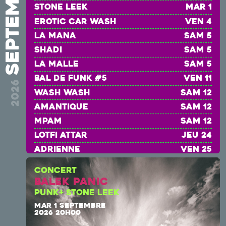
septembre
Stone Leek
mar 1
EROTIC CAR WASH
ven 4
La Mana
sam 5
Shadi
sam 5
la malle
sam 5
BAL DE FUNK #5
ven 11
2026
wash wash
sam 12
amantique
sam 12
mpam
sam 12
Lotfi Attar
jeu 24
ADRIENNE
ven 25
Rose Béton
sam 26
CONCERT
CRASH TEST
sam 26
Balek Panic
AGNÈS ET LENNY
sam 26
PUNK+ STONE LEEK
MAR 1 SEPTEMBRE
2026 20H00