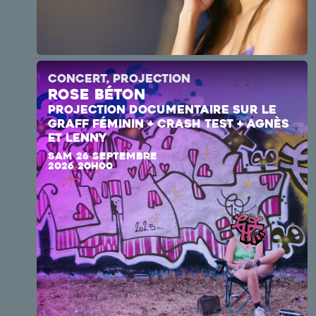
CONCERT, PROJECTION
Rose Béton
PROJECTION DOCUMENTAIRE SUR LE
GRAFF FÉMININ + CRASH TEST + AGNÈS
ET LENNY
SAM 26 SEPTEMBRE
2026 20H00