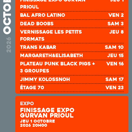
octobre
prioul
bal afro latino
ven 2
DEAD BOOBS
sam 3
Vernissage les petits
jeu 8
formats
2026
TRANS KABAR
sam 10
Margareth&Elisabeth
jeu 15
plateau punk Black Pigs +
ven 16
3 groupes
JIMMY KOLOSSNOH
sam 17
ÉTAGE 70
ven 23
BALAPHONICS
ven 30
EXPO
SOAD
sam 31
Finissage expo
Gurvan prioul
JEU 1 OCTOBRE
2026 20H00