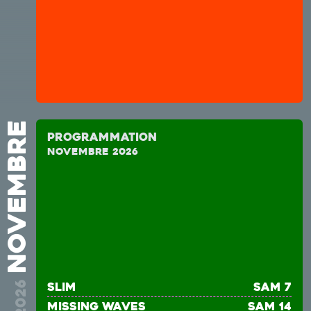
novembre
Programmation
novembre 2026
2026
Slim
sam 7
MISSING WAVES
sam 14