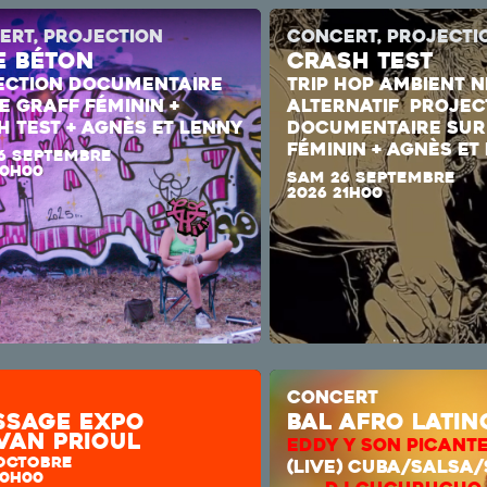
ERT, PROJECTION
CONCERT, PROJECTI
e Béton
CRASH TEST
ECTION DOCUMENTAIRE
TRIP HOP AMBIENT
N
E GRAFF FÉMININ +
ALTERNATIF
PROJEC
 TEST + AGNÈS ET LENNY
DOCUMENTAIRE SUR
FÉMININ + AGNÈS ET
6 SEPTEMBRE
20H00
SAM 26 SEPTEMBRE
2026 21H00
CONCERT
issage expo
bal afro latin
van prioul
EDDY Y SON PICANT
 OCTOBRE
(LIVE) CUBA/SA
20H00