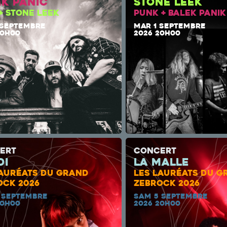
ek Panic
Stone Leek
+ STONE LEEK
PUNK + BALEK PANIK
 SEPTEMBRE
MAR 1 SEPTEMBRE
20H00
2026 20H00
ERT
CONCERT
di
la malle
LAURÉATS DU GRAND
LES LAURÉATS DU G
OCK 2026
ZEBROCK 2026
 SEPTEMBRE
SAM 5 SEPTEMBRE
20H00
2026 20H00