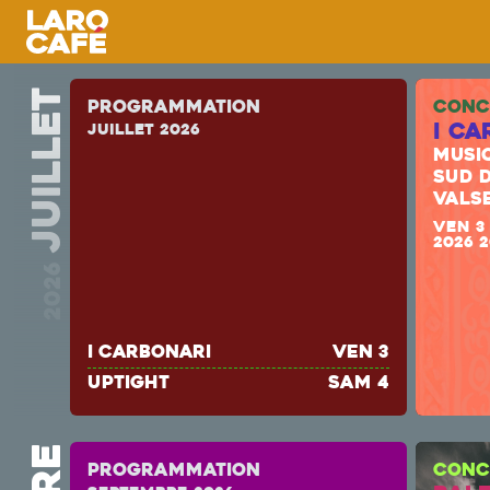
juillet
Programmation
CONC
I Ca
juillet 2026
MUSI
SUD D
VALS
VEN 3
2026 
2026
I Carbonari
ven 3
uptight
sam 4
Programmation
CONC