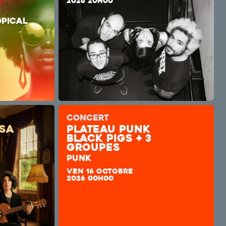
UCHO !
2026 20H00
SET)
PICAL
CONCERT
sa
plateau punk
Black Pigs + 3
groupes
PUNK
VEN 16 OCTOBRE
2026 00H00