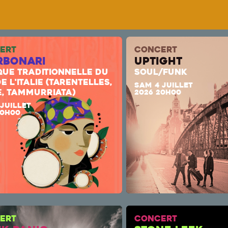
ERT
CONCERT
rbonari
uptight
QUE TRADITIONNELLE DU
SOUL/FUNK
E L'ITALIE (TARENTELLES,
SAM 4 JUILLET
E, TAMMURRIATA)
2026 20H00
 JUILLET
20H00
ERT
CONCERT