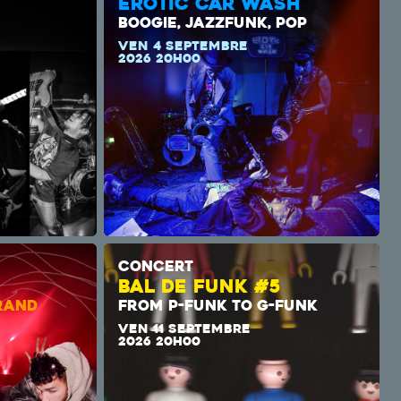
EROTIC CAR WASH
BOOGIE, JAZZFUNK, POP
VEN 4 SEPTEMBRE
2026 20H00
CONCERT
BAL DE FUNK #5
RAND
FROM P-FUNK TO G-FUNK
VEN 11 SEPTEMBRE
2026 20H00