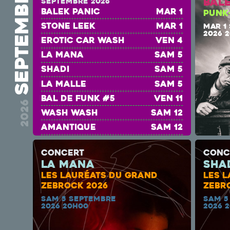
septembre
Bal
septembre 2026
Balek Panic
mar 1
PUNK
Stone Leek
mar 1
MAR 1
2026 
EROTIC CAR WASH
ven 4
La Mana
sam 5
Shadi
sam 5
la malle
sam 5
BAL DE FUNK #5
ven 11
2026
wash wash
sam 12
amantique
sam 12
mpam
sam 12
CONCERT
CONC
Lotfi Attar
jeu 24
La Mana
Sha
ADRIENNE
ven 25
LES LAURÉATS DU GRAND
LES 
Rose Béton
sam 26
ZEBROCK 2026
ZEBR
SAM 5 SEPTEMBRE
SAM 5
CRASH TEST
sam 26
2026 20H00
2026 
AGNÈS ET LENNY
sam 26