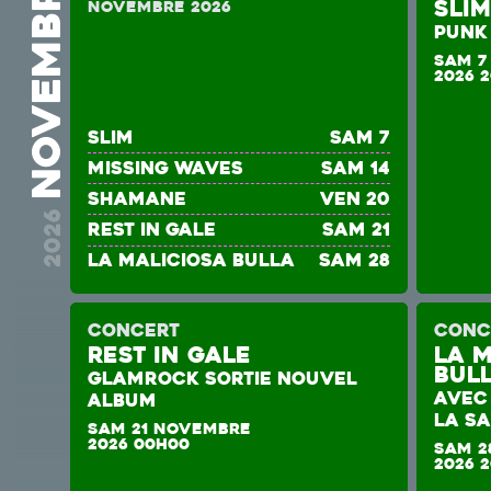
novembre
Sli
novembre 2026
PUNK
SAM 7
2026 
Slim
sam 7
MISSING WAVES
sam 14
SHAMANE
ven 20
2026
REST IN GALE
sam 21
La Maliciosa Bulla
sam 28
CONCERT
CONC
REST IN GALE
La 
Bul
GLAMROCK SORTIE NOUVEL
AVEC 
ALBUM
LA S
SAM 21 NOVEMBRE
2026 00H00
SAM 2
2026 