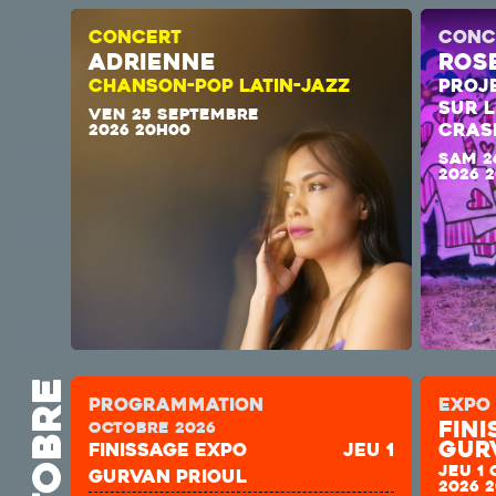
CONCERT
CONC
ADRIENNE
Ros
CHANSON-POP LATIN-JAZZ
PROJ
SUR L
VEN 25 SEPTEMBRE
CRASH
2026 20H00
SAM 2
2026 
octobre
Programmation
EXPO
Fin
octobre 2026
Gur
Finissage expo
jeu 1
JEU 1
Gurvan prioul
2026 