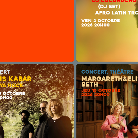
DJ CUCUR
(DJ 
AFRO LATIN TRO
VEN 2 OCTOBRE
2026 20H00
ERT
CONCERT, THÉÂTRE
NS KABAR
Margareth&Eli
beth
YA ROCK
JEU 15 OCTOBRE
0 OCTOBRE
2026 20H00
20H00