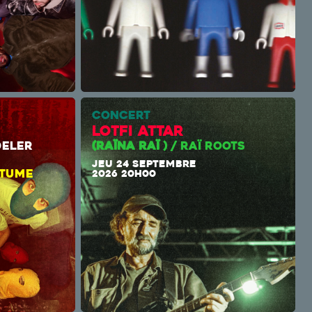
CONCERT
Lotfi Attar
MODELER
(RAÏNA RAÏ
) / RAÏ ROOTS
UNK
JEU 24 SEPTEMBRE
ITUME
2026 20H00