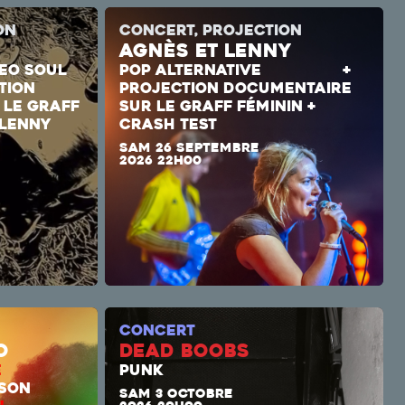
ON
CONCERT, PROJECTION
AGNÈS ET LENNY
EO SOUL
POP ALTERNATIVE
+
TION
PROJECTION DOCUMENTAIRE
 LE GRAFF
SUR LE GRAFF FÉMININ +
 LENNY
CRASH TEST
SAM 26 SEPTEMBRE
2026 22H00
CONCERT
o
DEAD BOOBS
E
PUNK
LSA/SON
SAM 3 OCTOBRE