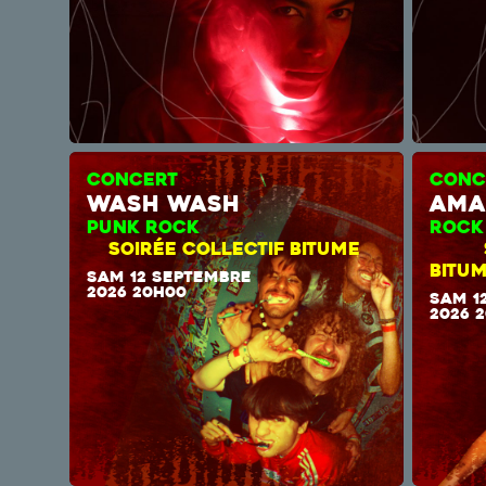
CONCERT
CONC
wash wash
ama
PUNK ROCK
RO
SOIRÉE COLLECTIF BITUME
BITU
SAM 12 SEPTEMBRE
2026 20H00
SAM 1
2026 