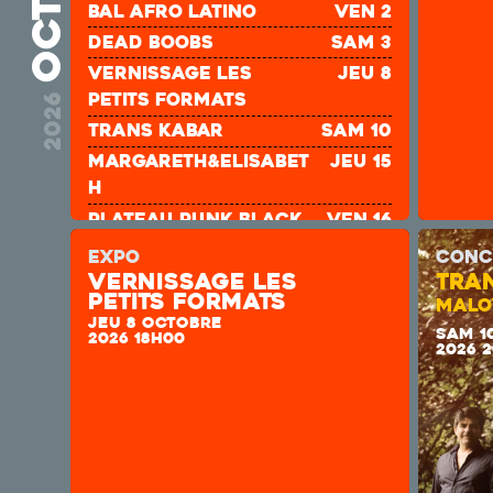
bal afro latino
ven 2
DEAD BOOBS
sam 3
Vernissage les
jeu 8
petits formats
2026
TRANS KABAR
sam 10
Margareth&Elisabet
jeu 15
h
plateau punk Black
ven 16
Pigs + 3 groupes
EXPO
CONC
JIMMY KOLOSSNOH
sam 17
Vernissage les
TRA
petits formats
MALO
ÉTAGE 70
ven 23
JEU 8 OCTOBRE
SAM 1
BALAPHONICS
ven 30
2026 18H00
2026 
SOAD
sam 31