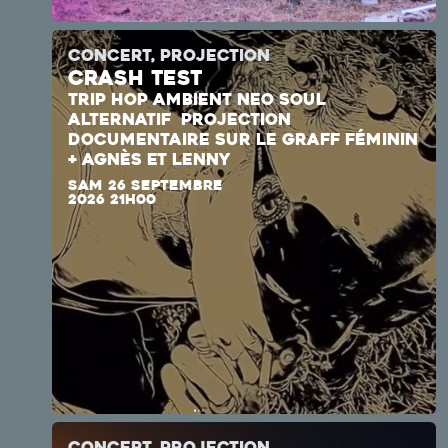
CONCERT, PROJECTION
CRASH TEST
TRIP HOP AMBIENT
NEO SOUL
ALTERNATIF
PROJECTION
DOCUMENTAIRE SUR LE GRAFF FÉMININ
+ AGNÈS ET LENNY
SAM 26 SEPTEMBRE
2026 21H00
CONCERT, PROJECTION