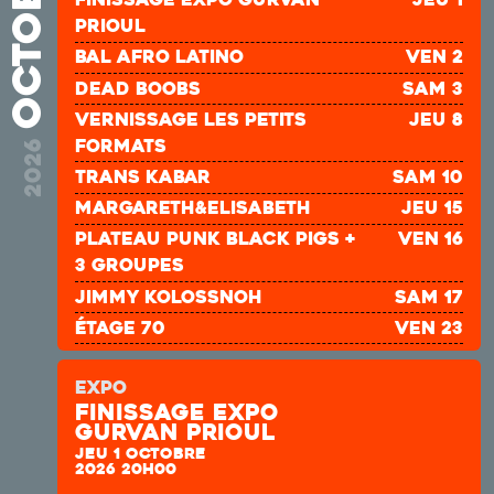
octobre
prioul
bal afro latino
ven 2
DEAD BOOBS
sam 3
Vernissage les petits
jeu 8
formats
2026
TRANS KABAR
sam 10
Margareth&Elisabeth
jeu 15
plateau punk Black Pigs +
ven 16
3 groupes
JIMMY KOLOSSNOH
sam 17
ÉTAGE 70
ven 23
BALAPHONICS
ven 30
EXPO
SOAD
sam 31
Finissage expo
Gurvan prioul
JEU 1 OCTOBRE
2026 20H00