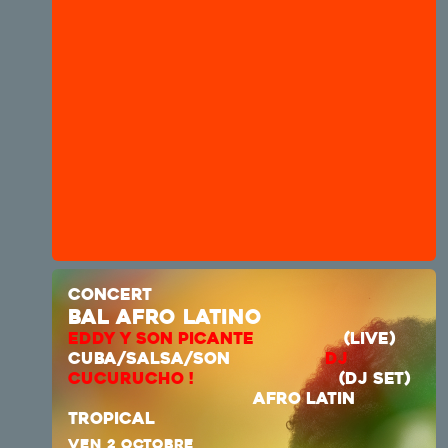
CONCERT
bal afro latino
EDDY Y SON PICANTE
(LIVE)
CUBA/SALSA/SON
DJ
CUCURUCHO !
(DJ SET)
AFRO LATIN
TROPICAL
VEN 2 OCTOBRE