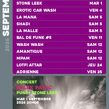
septembre
Stone Leek
mar 1
EROTIC CAR WASH
ven 4
La Mana
sam 5
Shadi
sam 5
la malle
sam 5
BAL DE FUNK #5
ven 11
2026
wash wash
sam 12
amantique
sam 12
mpam
sam 12
Lotfi Attar
jeu 24
ADRIENNE
ven 25
Rose Béton
sam 26
CONCERT
CRASH TEST
sam 26
Balek Panic
AGNÈS ET LENNY
sam 26
PUNK+ STONE LEEK
MAR 1 SEPTEMBRE
2026 20H00