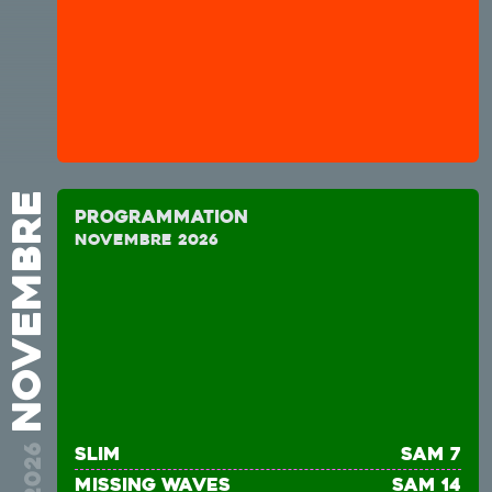
novembre
Programmation
novembre 2026
2026
Slim
sam 7
MISSING WAVES
sam 14