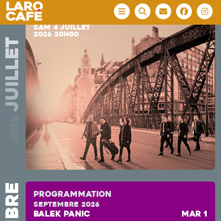
uptight
SOUL/FUNK
SAM 4 JUILLET
2026 20H00
Programmation
septembre 2026
Balek Panic
mar 1