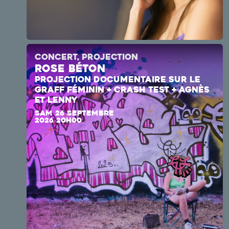
CONCERT, PROJECTION
Rose Béton
PROJECTION DOCUMENTAIRE SUR LE
GRAFF FÉMININ + CRASH TEST + AGNÈS
ET LENNY
SAM 26 SEPTEMBRE
2026 20H00