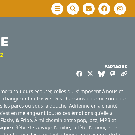
Menu
NE
ZZ
Partager
Facebook
X
Bluesky
Masto
Co
aimera toujours écouter, celles qui s’imposent à nous et
qui changeront notre vie. Des chansons pour rire ou pour
ns les parcs ou sous la douche, Adrienne en a chanté
t c’est en mélangeant toutes ces émotions qu’elle a
Flashy & Fripe. À mi chemin entre pop, jazz, MPB et
ue célèbre le voyage, l’amitié, la fête, l’amour, et le
est entourée des plus fantastiques musiciennes de la