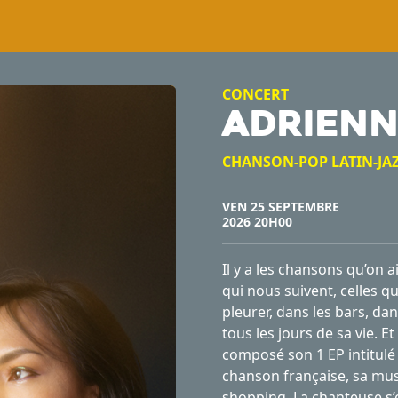
CONCERT
ADRIEN
CHANSON-POP LATIN-JA
VEN 25 SEPTEMBRE
2026 20H00
Il y a les chansons qu’on 
qui nous suivent, celles 
pleurer, dans les bars, da
tous les jours de sa vie. E
composé son 1 EP intitulé 
chanson française, sa musiq
shopping. La chanteuse s’