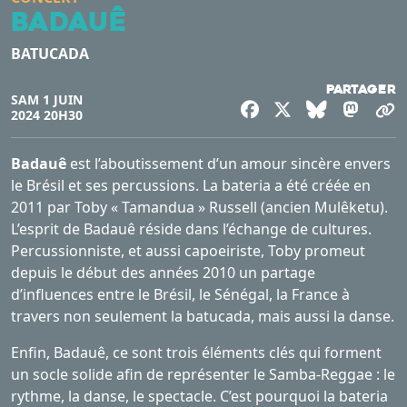
Badauê
BATUCADA
Partager
SAM 1 JUIN
Facebook
X
Bluesky
Mast
C
2024 20H30
Badauê
est l’aboutissement d’un amour sincère envers
le Brésil et ses percussions. La bateria a été créée en
2011 par Toby « Tamandua » Russell (ancien Mulêketu).
L’esprit de Badauê réside dans l’échange de cultures.
Percussionniste, et aussi capoeiriste, Toby promeut
depuis le début des années 2010 un partage
d’influences entre le Brésil, le Sénégal, la France à
travers non seulement la batucada, mais aussi la danse.
Enfin, Badauê, ce sont trois éléments clés qui forment
un socle solide afin de représenter le Samba-Reggae : le
rythme, la danse, le spectacle. C’est pourquoi la bateria