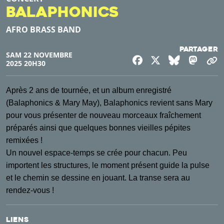
Balaphonics
AFRO BRASS BAND
Partager
SAM 22 NOVEMBRE
Facebook
X
Bluesky
Mast
C
2025 20H30
Après 2 ans de tournée, et un album enregistré
(Balaphonics & Mary May), Balaphonics revient sans Mary
pour vous présenter de nouveau morceaux fraîchement
préparés ainsi que quelques bonnes vieilles pépites
remixées !
Un nouvel espace-temps se crée pour chacun. Peu
importent les structures, le moment présent guide la pulse
et le chemin se dessine en jouant. La transe sera au
rendez-vous !
Liens