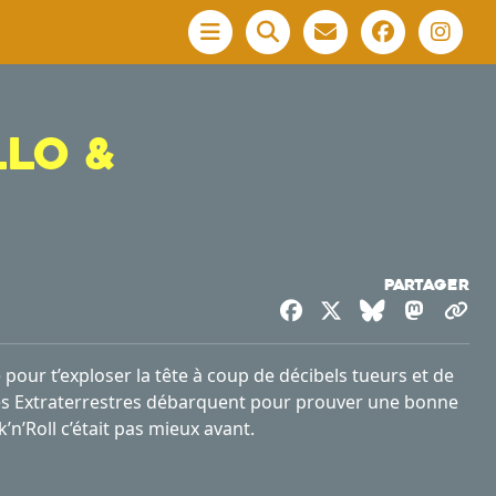
Menu
llo &
Partager
Facebook
X
Bluesky
Masto
Co
pour t’exploser la tête à coup de décibels tueurs et de
& les Extraterrestres débarquent pour prouver une bonne
’n’Roll c’était pas mieux avant.