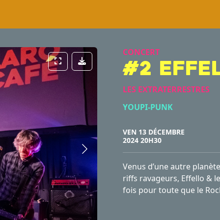
CONCERT
Plein écran
Télécharger l'album
#2 effe
LES EXTRATERRESTRES
YOUPI-PUNK
VEN 13 DÉCEMBRE
2024 20H30
Venus d’une autre planète 
riffs ravageurs, Effello 
fois pour toute que le Rock