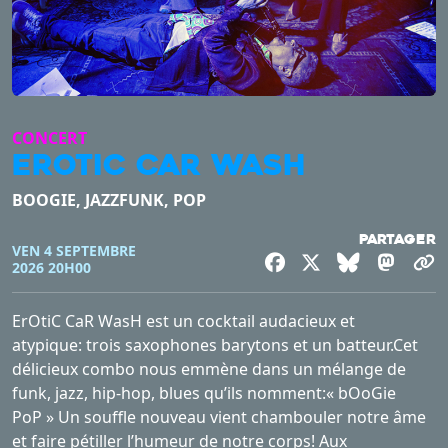
CONCERT
EROTIC CAR WASH
BOOGIE, JAZZFUNK, POP
Partager
VEN 4 SEPTEMBRE
Facebook
X
Bluesky
Mast
C
2026 20H00
ErOtiC CaR WasH est un cocktail audacieux et
atypique: trois saxophones barytons et un batteur.Cet
délicieux combo nous emmène dans un mélange de
funk, jazz, hip-hop, blues qu’ils nomment:« bOoGie
PoP » Un souffle nouveau vient chambouler notre âme
et faire pétiller l’humeur de notre corps! Aux