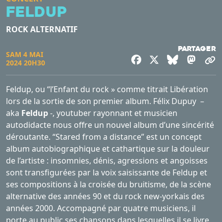
Feldup
ROCK ALTERNATIF
Partager
SAM 4 MAI
Facebook
X
Bluesky
Mast
C
2024 20H30
Feldup, ou “l’Enfant du rock » comme titrait Libération
lors de la sortie de son premier album. Félix Dupuy –
aka
Feldup
-, youtuber rayonnant et musicien
autodidacte nous offre un nouvel album d’une sincérité
déroutante. “Stared from a distance” est un concept
album autobiographique et cathartique sur la douleur
de l’artiste : insomnies, dénis, agressions et angoisses
sont transfigurées par la voix saisissante de Feldup et
ses compositions à la croisée du bruitisme, de la scène
alternative des années 90 et du rock new-yorkais des
années 2000. Accompagné par quatre musiciens, il
porte au public ses chansons dans lesquelles il se livre