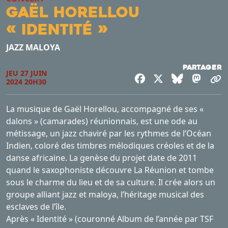
Gaël Horellou
« identité »
JAZZ MALOYA
Partager
JEU 27 JUIN
Facebook
X
Bluesky
Mast
C
2024 20H30
La musique de Gaël Horellou, accompagné de ses «
dalons » (camarades) réunionnais, est une ode au
métissage, un jazz chaviré par les rythmes de l’Océan
Indien, coloré des timbres mélodiques créoles et de la
danse africaine. La genèse du projet date de 2011
quand le saxophoniste découvre La Réunion et tombe
sous le charme du lieu et de sa culture. Il crée alors un
groupe alliant jazz et maloya, l’héritage musical des
esclaves de l’île.
Après « Identité » (couronné Album de l’année par TSF