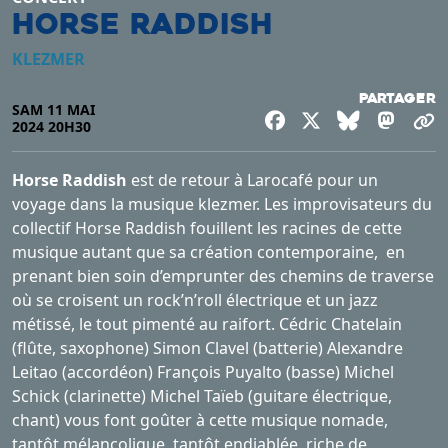
Horse Raddish
KLEZMER
Partager
SAM 11 MAI
Facebook
X
Bluesky
Mast
C
2024 20H30
Horse Raddish
est de retour à Larocafé pour un
voyage dans la musique klezmer. Les improvisateurs du
collectif Horse Raddish fouillent les racines de cette
musique autant que sa création contemporaine, en
prenant bien soin d’emprunter des chemins de traverse
où se croisent un rock’n’roll électrique et un jazz
métissé, le tout pimenté au raifort. Cédric Chatelain
(flûte, saxophone) Simon Clavel (batterie) Alexandre
Leitao (accordéon) François Puyalto (basse) Michel
Schick (clarinette) Michel Taïeb (guitare électrique,
chant) vous font goûter à cette musique nomade,
tantôt mélancolique, tantôt endiablée, riche de