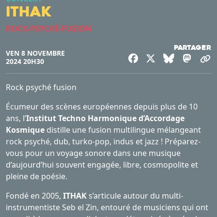
ITHAK
ROCK-PSYCHÉ-FUSION
Partager
VEN 8 NOVEMBRE
Facebook
X
Bluesky
Mast
C
2024 20H30
Rock psyché fusion
Écumeur des scènes européennes depuis plus de 10
ans, l’
Institut Techno Harmonique d’Accordage
Kosmique
distille une fusion multilingue mélangeant
rock psyché, dub, turko-pop, indus et jazz ! Préparez-
vous pour un voyage sonore dans une musique
d’aujourd’hui souvent engagée, libre, cosmopolite et
pleine de poésie.
Fondé en 2005,
ITHAK
s’articule autour du multi-
instrumentiste Seb el Zin, entouré de musiciens qui ont