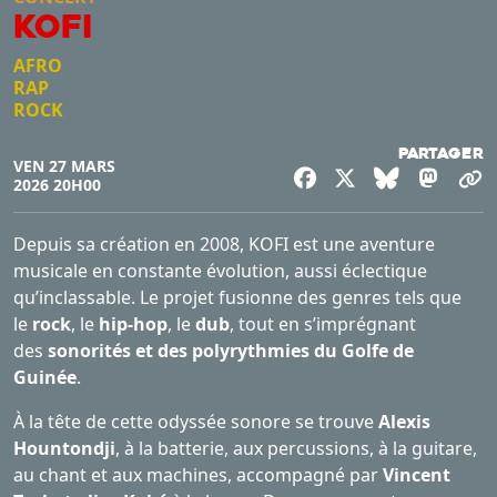
KOFI
AFRO
RAP
ROCK
Partager
VEN 27 MARS
Facebook
X
Bluesky
Mast
C
2026 20H00
Depuis sa création en 2008, KOFI est une aventure
musicale en constante évolution, aussi éclectique
qu’inclassable. Le projet fusionne des genres tels que
le
rock
, le
hip-hop
, le
dub
, tout en s’imprégnant
des
sonorités et des polyrythmies
du Golfe de
Guinée
.
À la tête de cette odyssée sonore se trouve
Alexis
Hountondji
, à la batterie, aux percussions, à la guitare,
au chant et aux machines, accompagné par
Vincent