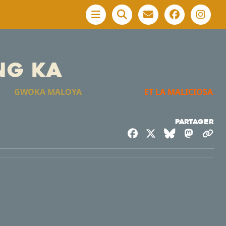
Menu
ng ka
E GWOKA MALOYA
ET LA MALICIOSA
Partager
Facebook
X
Bluesky
Masto
Co