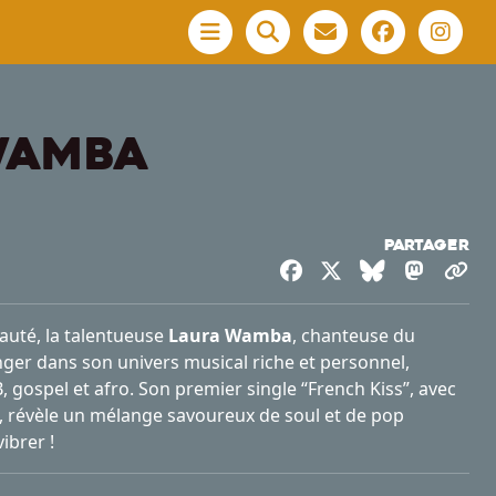
Menu
WAMBA
Partager
Facebook
X
Bluesky
Masto
Co
uté, la talentueuse
Laura Wamba
, chanteuse du
ger dans son univers musical riche et personnel,
 gospel et afro. Son premier single “French Kiss”, avec
é, révèle un mélange savoureux de soul et de pop
ibrer !