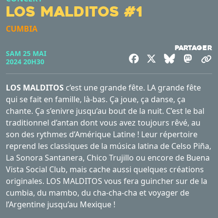
LOS MALDITOS #1
CUMBIA
Partager
SAM 25 MAI
Facebook
X
Bluesky
Mast
C
2024 20H30
LOS MALDITOS
c’est une grande fête. LA grande fête
qui se fait en famille, là-bas. Ça joue, ça danse, ça
chante. Ça s’enivre jusqu’au bout de la nuit. C’est le bal
traditionnel d’antan dont vous avez toujours rêvé, au
son des rythmes d’Amérique Latine ! Leur répertoire
reprend les classiques de la música latina de Celso Piña,
La Sonora Santanera, Chico Trujillo ou encore de Buena
Vista Social Club,
mai
s cache aussi quelques créations
originales. LOS MALDITOS vous fera guincher sur de la
cumbia, du mambo, du cha-cha-cha et voyager de
l’Argentine jusqu’au Mexique !