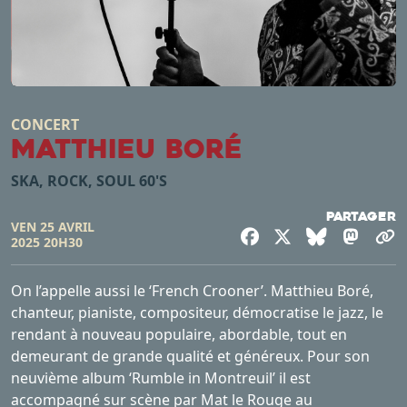
CONCERT
Matthieu Boré
SKA, ROCK, SOUL 60'S
Partager
VEN 25 AVRIL
Facebook
X
Bluesky
Mast
C
2025 20H30
On l’appelle aussi le ‘French Crooner’. Matthieu Boré,
chanteur, pianiste, compositeur, démocratise le jazz, le
rendant à nouveau populaire, abordable, tout en
demeurant de grande qualité et généreux. Pour son
neuvième album ‘Rumble in Montreuil’ il est
accompagné sur scène par Mat le Rouge au