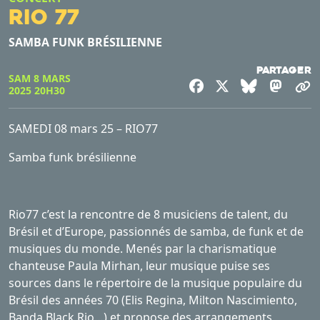
RIO 77
SAMBA FUNK BRÉSILIENNE
Partager
SAM 8 MARS
Facebook
X
Bluesky
Mast
C
2025 20H30
SAMEDI 08 mars 25 – RIO77
Samba funk brésilienne
Rio77 c’est la rencontre de 8 musiciens de talent, du
Brésil et d’Europe, passionnés de samba, de funk et de
musiques du monde. Menés par la charismatique
chanteuse Paula Mirhan, leur musique puise ses
sources dans le répertoire de la musique populaire du
Brésil des années 70 (Elis Regina, Milton Nascimiento,
Banda Black Rio…) et propose des arrangements