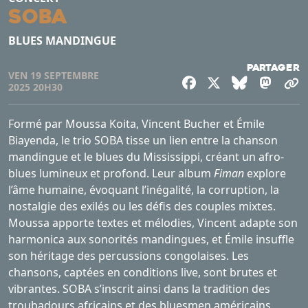
SOBA
BLUES MANDINGUE
Partager
VEN 19 SEPTEMBRE
Facebook
X
Bluesky
Mast
C
2025 20H30
Formé par Moussa Koita, Vincent Bucher et Émile
Biayenda, le trio SOBA tisse un lien entre la chanson
mandingue et le blues du Mississippi, créant un afro-
blues lumineux et profond. Leur album
Fiman
explore
l’âme humaine, évoquant l’inégalité, la corruption, la
nostalgie des exilés ou les défis des couples mixtes.
Moussa apporte textes et mélodies, Vincent adapte son
harmonica aux sonorités mandingues, et Émile insuffle
son héritage des percussions congolaises. Les
chansons, captées en conditions live, sont brutes et
vibrantes. SOBA s’inscrit ainsi dans la tradition des
troubadours africains et des bluesmen américains,