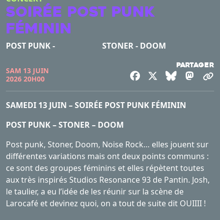
SOIRÉE POST PUNK
FÉMININ
POST PUNK - STONER - DOOM
Partager
SAM 13 JUIN
Facebook
X
Bluesky
Mast
C
2026 20H00
SAMEDI 13 JUIN – SOIRÉE POST PUNK FÉMININ
POST PUNK – STONER – DOOM
Post punk, Stoner, Doom, Noise Rock… elles jouent sur
différentes variations mais ont deux points communs :
ce sont des groupes féminins et elles répètent toutes
aux très inspirés Studios Resonance 93 de Pantin. Josh,
le taulier, a eu l’idée de les réunir sur la scène de
Larocafé et devinez quoi, on a tout de suite dit OUIIII !