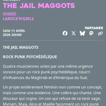
THE JAIL MAGGOTS
SOIRÉE
LAROCK’N’GIRLS
Partager
SAM 11 AVRIL
Facebook
X
Bluesky
Mast
C
2026 20H00
THE JAIL MAGGOTS
ROCK PUNK PSYCHÉDÉLIQUE
Quatre musiciennes unies par une même urgence
sonore pour un rock punk psychédélique, nourri
d’influences du Maghreb et d’Amérique du Sud.
Un projet entièrement féminin non comme un concept,
mais comme une évidence. Une colère qui chante. Une
douceur qui cogne. Un son qui refuse de se tenir sage.
Myriam, Maïa, Alice et Maëlle façonnent un rock punk