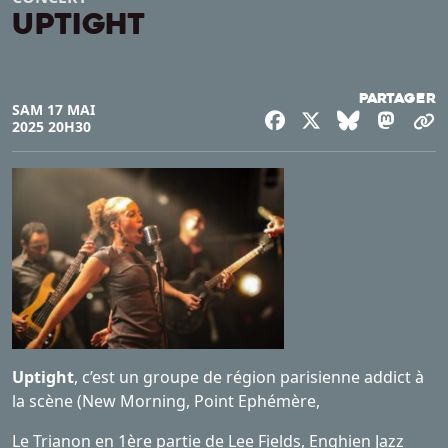
UPTIGHT
FUNK
Partager
SAM 17 MAI
Facebook
X
Bluesky
Mast
C
2025 20H30
Uptight
, c’est un groupe de région parisienne addict à
la scène (New Morning, Point Ephémère,
Le Trianon en 1ère partie de Lee Fields, Enghien Jazz